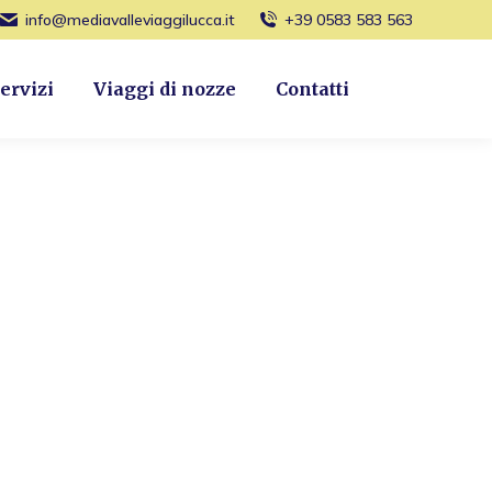
info@mediavalleviaggilucca.it
+39 0583 583 563
ervizi
Viaggi di nozze
Contatti