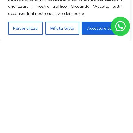
analizzare il nostro traffico. Cliccando “Accetta tutti”,
MIDI
acconsenti al nostro utilizzo dei cookie.
Personalizza
Rifiuta tutto
Accettare tutto
SETTIMANA
VERDE | Agosto
2026